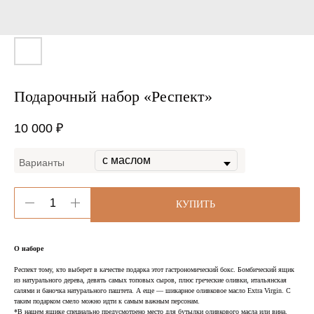
Подарочный набор «Респект»
10 000
₽
Варианты
КУПИТЬ
О наборе
Респект тому, кто выберет в качестве подарка этот гастрономический бокс. Бомбический ящик
из натурального дерева, девять самых топовых сыров, плюс греческие оливки, итальянская
салями и баночка натурального паштета. А еще — шикарное оливковое масло Extra Virgin. С
таким подарком смело можно идти к самым важным персонам.
*В нашем ящике специально предусмотрено место для бутылки оливкового масла или вина.